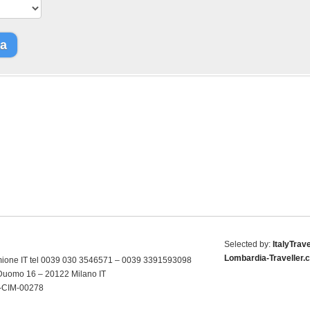
ca
Selected by:
ItalyTrav
Lombardia-Traveller.
mione IT tel 0039 030 3546571 – 0039 3391593098
 Duomo 16 – 20122 Milano IT
9-CIM-00278