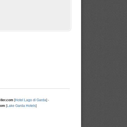
eller.com
[
Hotel Lago di Garda
] -
com
[
Lake Garda Hotels
]