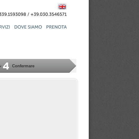
+39.339.1593098
+39.030.3546571
Confermare